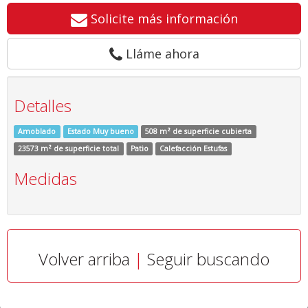
Solicite más información
Lláme ahora
Detalles
Amoblado
Estado Muy bueno
508 m² de superficie cubierta
23573 m² de superficie total
Patio
Calefacción Estufas
Medidas
Volver arriba
|
Seguir buscando