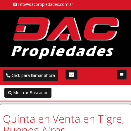
info@dacpropiedades.com.ar
Toggl
Click para llamar ahora
navig
Mostrar Buscador
Quinta en Venta en Tigre,
Buenos Aires