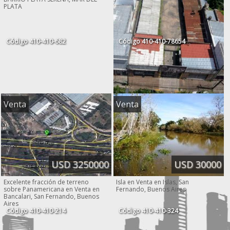
PLATA
Código
410-410-682
Código
410-410-78654
Venta
Venta
USD 980000
EXCELENTE LOTE DE TERRENO PARA
CONSTRUCCION DE EDIFICIO,
VICTORIA, SAN FERNANDO, ZONA
NORTE
USD 3250000
USD 30000
Excelente fracción de terreno
Isla en Venta en Islas, San
sobre Panamericana en Venta en
Fernando, Buenos Aires
Bancalari, San Fernando, Buenos
Aires
Código
410-410-214
Código
410-410-324